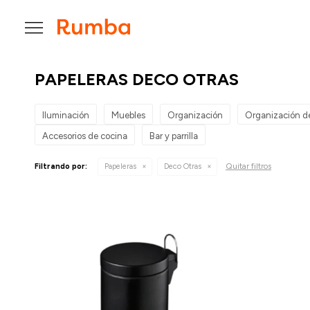

PAPELERAS DECO OTRAS
Iluminación
Muebles
Organización
Organización d
Accesorios de cocina
Bar y parrilla
Quitar filtros
Filtrando por:
Papeleras
Deco Otras