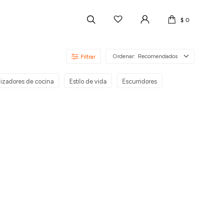
$
0
Recomendados
izadores de cocina
Estilo de vida
Escurridores