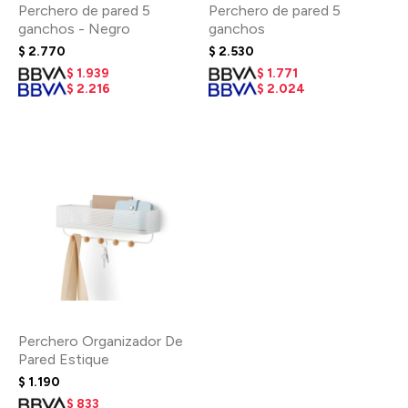
Perchero de pared 5
Perchero de pared 5
ganchos - Negro
ganchos
$
2.770
$
2.530
$
1.939
$
1.771
$
2.216
$
2.024
Perchero Organizador De
Pared Estique
$
1.190
$
833