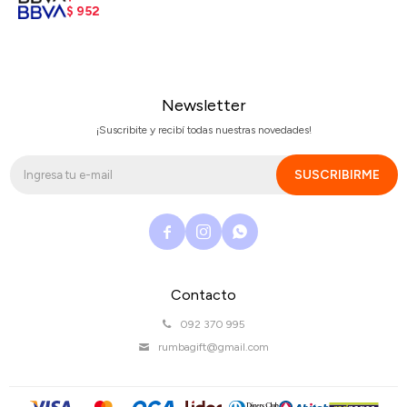
$
952
Newsletter
¡Suscribite y recibí todas nuestras novedades!
SUSCRIBIRME



Contacto
092 370 995
rumbagift@gmail.com