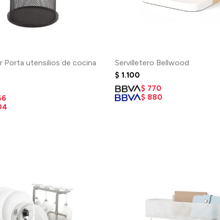
 Porta utensilios de cocina
Servilletero Bellwood
$
1.100
$
770
$
880
66
04