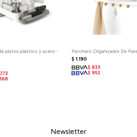
de platos plástico y acero -
Perchero Organizador De Par
$
1.190
$
833
$
952
.072
.368
Newsletter