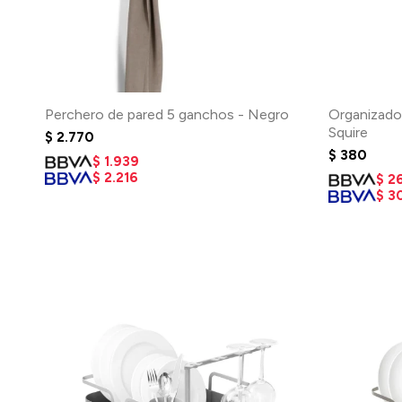
Perchero de pared 5 ganchos - Negro
Organizador
Squire
$
2.770
$
380
$
1.939
$
2.216
$
2
$
3