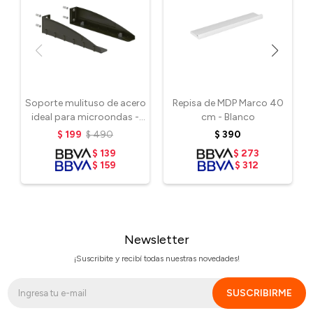
Soporte mulituso de acero
Repisa de MDP Marco 40
ideal para microondas -
cm - Blanco
Negro
$
199
$
490
$
390
$
139
$
273
$
159
$
312
Newsletter
¡Suscribite y recibí todas nuestras novedades!
SUSCRIBIRME