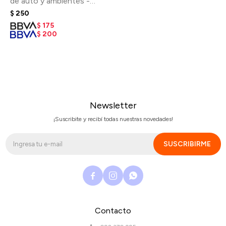
de auto y ambientes -
Ballon Dog
$
250
$
175
$
200
Newsletter
¡Suscribite y recibí todas nuestras novedades!
SUSCRIBIRME



Contacto