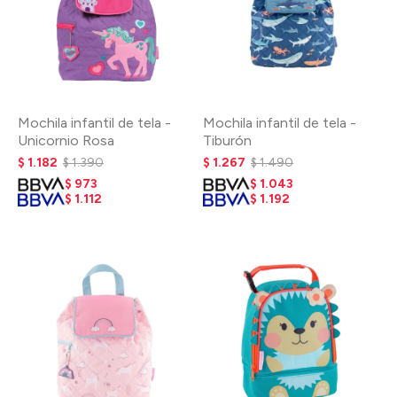
Mochila infantil de tela -
Mochila infantil de tela -
Unicornio Rosa
Tiburón
$
1.182
$
1.390
$
1.267
$
1.490
$
973
$
1.043
$
1.112
$
1.192