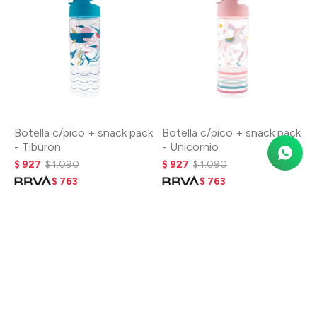
Botella c/pico + snack pack
Botella c/pico + snack pack
- Tiburon
- Unicornio
$
927
$
1.090
$
927
$
1.090
$
763
$
763
$
872
$
872