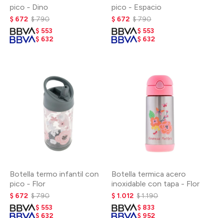
pico - Dino
pico - Espacio
$
672
$
790
$
672
$
790
$
553
$
553
$
632
$
632
Botella termo infantil con
Botella termica acero
pico - Flor
inoxidable con tapa - Flor
$
672
$
790
$
1.012
$
1.190
$
553
$
833
$
632
$
952