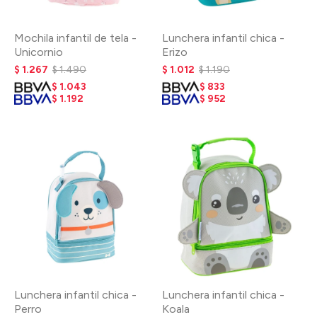
Mochila infantil de tela -
Lunchera infantil chica -
Unicornio
Erizo
$
1.267
$
1.490
$
1.012
$
1.190
$
1.043
$
833
$
1.192
$
952
Lunchera infantil chica -
Lunchera infantil chica -
Perro
Koala