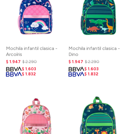
Mochila infantil clasica -
Mochila infantil clasica -
Arcoíris
Dino
$
1.947
$
2.290
$
1.947
$
2.290
$
1.603
$
1.603
$
1.832
$
1.832