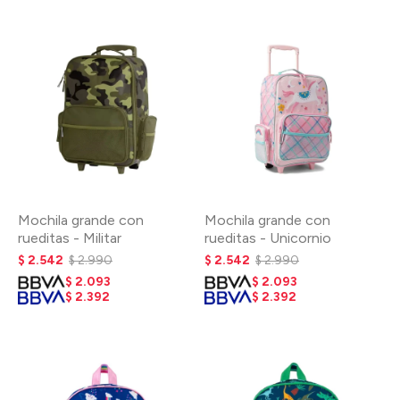
Mochila grande con
Mochila grande con
rueditas - Militar
rueditas - Unicornio
$
2.542
$
2.990
$
2.542
$
2.990
$
2.093
$
2.093
$
2.392
$
2.392