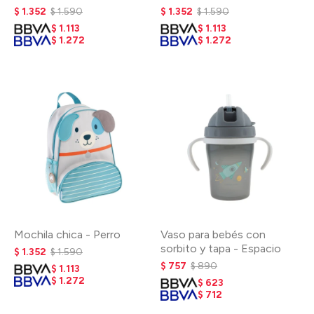
$
1.352
$
1.590
$
1.352
$
1.590
$
1.113
$
1.113
$
1.272
$
1.272
Mochila chica - Perro
Vaso para bebés con
sorbito y tapa - Espacio
$
1.352
$
1.590
$
757
$
890
$
1.113
$
1.272
$
623
$
712