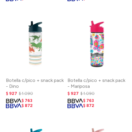
Botella c/pico + snack pack
Botella c/pico + snack pack
- Dino
- Mariposa
$
927
$
1.090
$
927
$
1.090
$
763
$
763
$
872
$
872