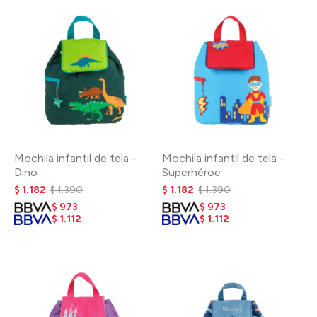
Mochila infantil de tela -
Mochila infantil de tela -
Dino
Superhéroe
$
1.182
$
1.390
$
1.182
$
1.390
$
973
$
973
$
1.112
$
1.112