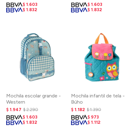
$
1.603
$
1.603
$
1.832
$
1.832
Mochila escolar grande -
Mochila infantil de tela -
Western
Búho
$
1.947
$
2.290
$
1.182
$
1.390
$
1.603
$
973
$
1.832
$
1.112