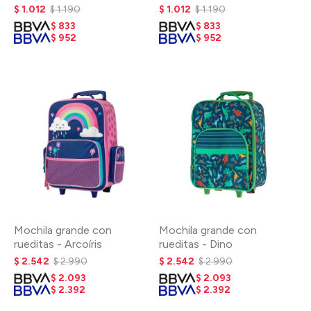
$
1.012
$
1.190
$
1.012
$
1.190
$
833
$
833
$
952
$
952
Mochila grande con
Mochila grande con
rueditas - Arcoíris
rueditas - Dino
$
2.542
$
2.990
$
2.542
$
2.990
$
2.093
$
2.093
$
2.392
$
2.392