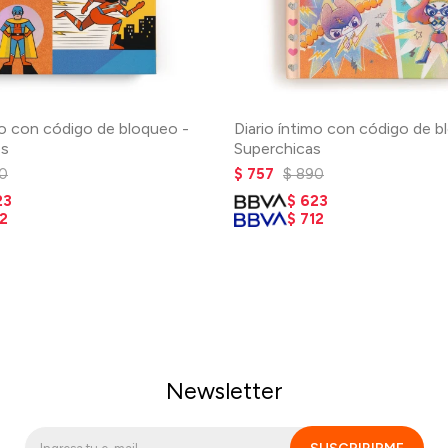
mo con código de bloqueo -
Diario íntimo con código de b
es
Superchicas
0
$
757
$
890
23
$
623
2
$
712
Newsletter