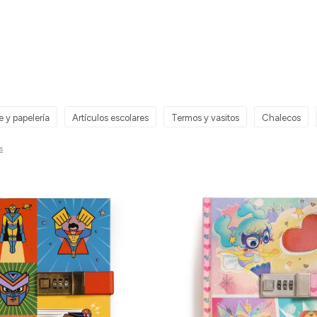
e y papelería
Artículos escolares
Termos y vasitos
Chalecos
s