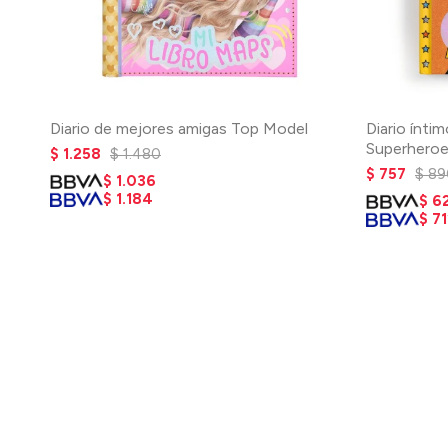
Diario de mejores amigas Top Model
Diario ínti
Superhero
$
1.258
$
1.480
$
757
$
89
$
1.036
$
1.184
$
6
$
71