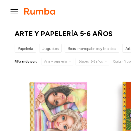

ARTE Y PAPELERÍA 5-6 AÑOS
Papelería
Juguetes
Bicis, monopatines y triciclos
Art
Quitar filtro
Filtrando por:
Arte y papelería
Edades:
5-6 años