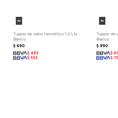
Tupper de vidrio hermético 1,2 Lts -
Tupper de v
Blanco
Blanco
$
690
$
990
$
483
$
6
$
552
$
7