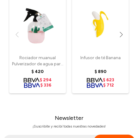
Rociador muanual
Infusor de té Banana
Pulverizador de agua para
plantas - Rosa
$
420
$
890
$
294
$
623
$
336
$
712
Newsletter
¡Suscribite y recibí todas nuestras novedades!