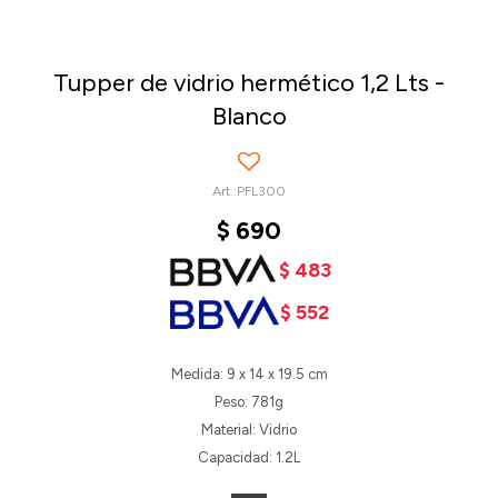
Tupper de vidrio hermético 1,2 Lts -
Blanco
PFL300
$
690
$
483
$
552
Medida: 9 x 14 x 19.5 cm
Peso: 781g
Material: Vidrio
Capacidad: 1.2L