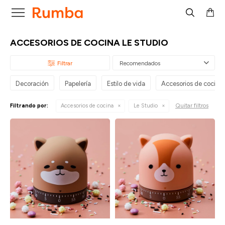

ACCESORIOS DE COCINA LE STUDIO
Recomendados
Decoración
Papelería
Estilo de vida
Accesorios de cocina
Quitar filtros
Filtrando por:
Accesorios de cocina
Le Studio