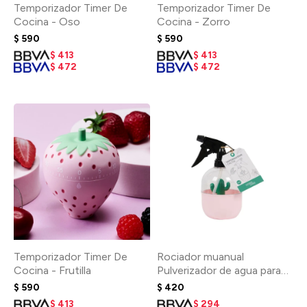
Temporizador Timer De
Temporizador Timer De
Cocina - Oso
Cocina - Zorro
$
590
$
590
$
413
$
413
$
472
$
472
Temporizador Timer De
Rociador muanual
Cocina - Frutilla
Pulverizador de agua para
plantas - Rosa
$
590
$
420
$
413
$
294