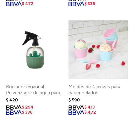
$
472
$
336
Rociador muanual
Moldes de 4 piezas para
Pulverizador de agua para
hacer helados
plantas - Verde
$
420
$
590
$
294
$
413
$
336
$
472