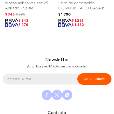
Notas adhesivas set x5
Libro de decoración
Anillado - Selfie
CONQUISTA TU CASA by
María Tórtora
$
345
$
690
$
1.790
$
242
$
1.253
$
276
$
1.432
Newsletter
¡Suscribite y recibí todas nuestras novedades!
SUSCRIBIRME



Contacto