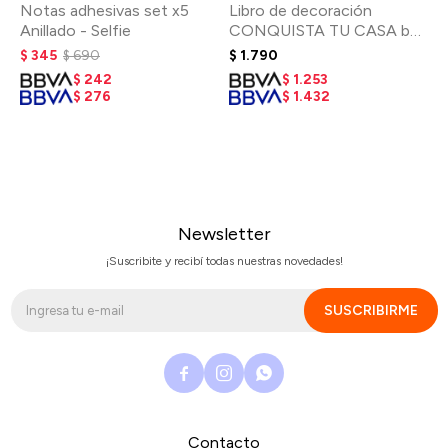
Notas adhesivas set x5
Libro de decoración
Anillado - Selfie
CONQUISTA TU CASA by
María Tórtora
$
345
$
690
$
1.790
$
242
$
1.253
$
276
$
1.432
Newsletter
¡Suscribite y recibí todas nuestras novedades!
SUSCRIBIRME



Contacto