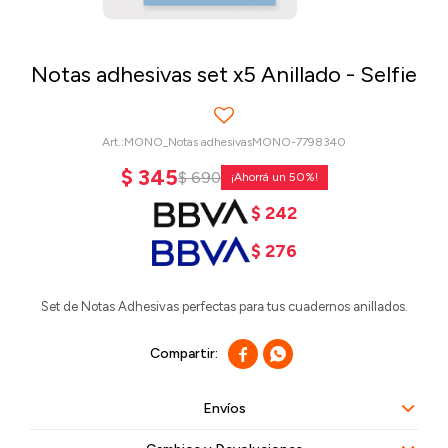
Notas adhesivas set x5 Anillado - Selfie
MONO_Notas adhesivasMONO-7798340
$
345
$
690
50
$
242
$
276
Set de Notas Adhesivas perfectas para tus cuadernos anillados.


Envíos