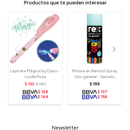
Productos que te pueden interesar
Lapicera Mágica by Djeco -
Pintura en Aerosol Spray
Lucille Rosa
Uso general - Secado
Rápido - Celeste
$
153
$
180
$
195
$
126
$
137
$
144
$
156
Newsletter