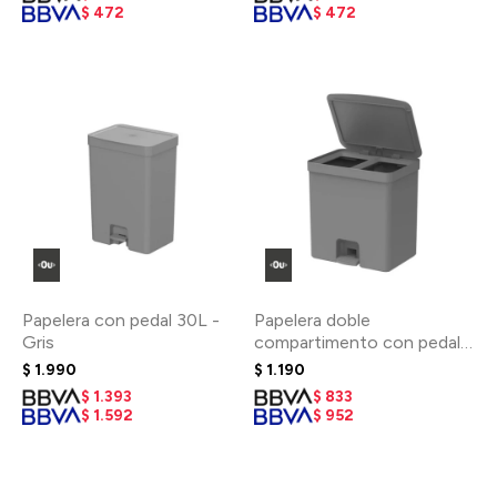
$
472
$
472
Papelera con pedal 30L -
Papelera doble
Gris
compartimento con pedal
20L - Gris
$
1.990
$
1.190
$
1.393
$
833
$
1.592
$
952