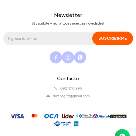
Newsletter
¡Suscribite y recibí todas nuestras novedades!
SUSCRIBIRME



Contacto
092 370 995
rumbagift@gmail.com