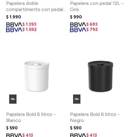
Papelera doble
Papelera con pedal 12L -
compartimento con pedal
Gris
30L - Negra
$
1.990
$
990
$
1.393
$
693
$
1.592
$
792
Papelera Bold 6 litros -
Papelera Bold 6 litros -
Blanco
Negro
$
590
$
590
$
413
$
413