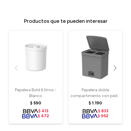
Productos que te pueden interesar
Papelera Bold 6 litros -
Papelera doble
Blanco
compartimento con pedal
20L - Gris
$
590
$
1.190
$
413
$
833
$
472
$
952