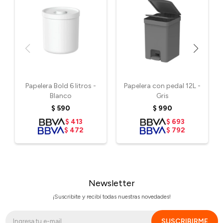
Papelera Bold 6 litros -
Papelera con pedal 12L -
Blanco
Gris
$
590
$
990
$
413
$
693
$
472
$
792
Newsletter
¡Suscribite y recibí todas nuestras novedades!
SUSCRIBIRME