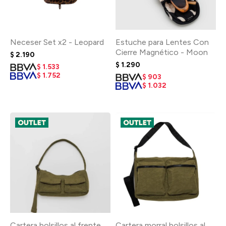
Neceser Set x2 - Leopard
Estuche para Lentes Con
Cierre Magnético - Moon
$
2.190
$
1.290
$
1.533
$
1.752
$
903
$
1.032
Cartera bolsillos al frente
Cartera morral bolsillos al