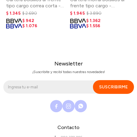
tipo cargo correa corta -
frente tipo cargo -
Seaweed
Seaweed
$
1.345
$
2.690
$
1.945
$
3.890
$
942
$
1.362
$
1.076
$
1.556
Newsletter
¡Suscribite y recibí todas nuestras novedades!
SUSCRIBIRME



Contacto