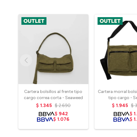
Cartera bolsillos al frente tipo
Cartera morral bolsil
cargo correa corta - Seaweed
tipo cargo - 
$
1.345
$
2.690
$
1.945
$
$
942
$
1
$
1.076
$
1