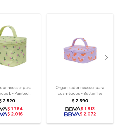
dor neceser para
Organizador neceser para
Bo
cos L - Painted
cosméticos - Butterflies
S
ildflower
$
2.520
$
2.590
$
1.764
$
1.813
$
2.016
$
2.072