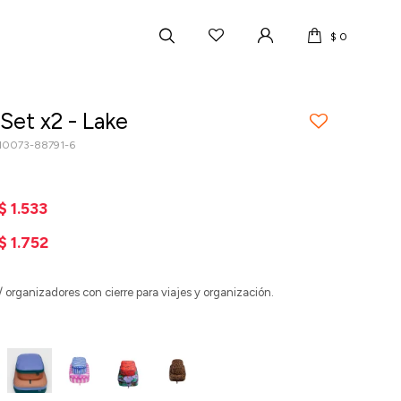
$
0
Set x2 - Lake
10073-88791-6
$
1.533
$
1.752
/ organizadores con cierre para viajes y organización.