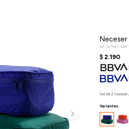
Neceser 
SETNEC.X28-
$
2.190
Set de 2 neceser 
Variantes: