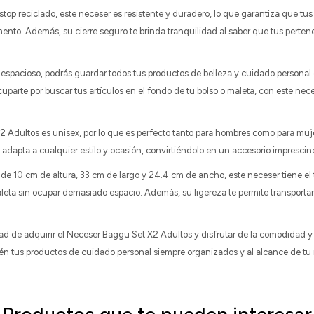
stop reciclado, este neceser es resistente y duradero, lo que garantiza que tu
nto. Además, su cierre seguro te brinda tranquilidad al saber que tus perten
spacioso, podrás guardar todos tus productos de belleza y cuidado persona
uparte por buscar tus artículos en el fondo de tu bolso o maleta, con este nec
2 Adultos es unisex, por lo que es perfecto tanto para hombres como para muj
e adapta a cualquier estilo y ocasión, convirtiéndolo en un accesorio imprescin
e 10 cm de altura, 33 cm de largo y 24.4 cm de ancho, este neceser tiene el
maleta sin ocupar demasiado espacio. Además, su ligereza te permite transpor
ad de adquirir el Neceser Baggu Set X2 Adultos y disfrutar de la comodidad y 
én tus productos de cuidado personal siempre organizados y al alcance de tu