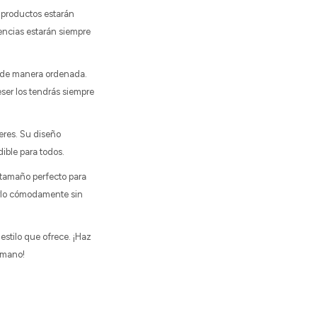
s productos estarán
encias estarán siempre
l de manera ordenada.
eser los tendrás siempre
eres. Su diseño
dible para todos.
 tamaño perfecto para
tarlo cómodamente sin
estilo que ofrece. ¡Haz
 mano!