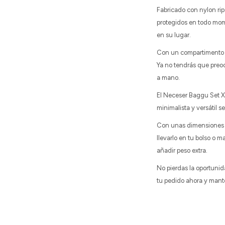
Fabricado con nylon rip
protegidos en todo mome
en su lugar.
Con un compartimento e
Ya no tendrás que preoc
a mano.
El Neceser Baggu Set X
minimalista y versátil s
Con unas dimensiones d
llevarlo en tu bolso o 
añadir peso extra.
No pierdas la oportunid
tu pedido ahora y mant