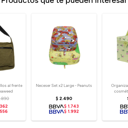
Productos que te pueden interesar
los al frente
Neceser Set x2 Large - Peanuts
Organiza
Seaweed
cosméti
W
3.890
$
2.490
.362
$
1.743
.556
$
1.992