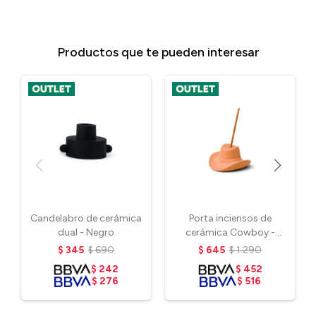
Productos que te pueden interesar
Candelabro de cerámica
Porta inciensos de
dual - Negro
cerámica Cowboy -
Terracota
$
345
$
690
$
645
$
1.290
$
242
$
452
$
276
$
516