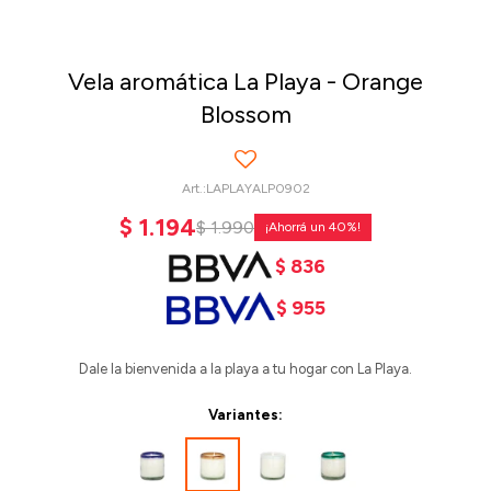
Vela aromática La Playa - Orange
Blossom
LAPLAYALP0902
$
1.194
$
1.990
40
$
836
$
955
Dale la bienvenida a la playa a tu hogar con La Playa.
Variantes: