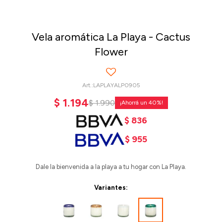
Vela aromática La Playa - Cactus
Flower
LAPLAYALP0905
$
1.194
$
1.990
40
$
836
$
955
Dale la bienvenida a la playa a tu hogar con La Playa.
Variantes: