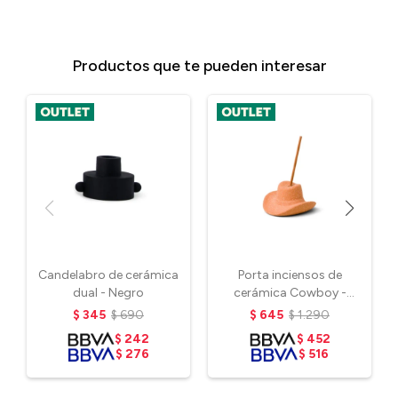
Productos que te pueden interesar
Candelabro de cerámica
Porta inciensos de
dual - Negro
cerámica Cowboy -
Terracota
$
345
$
690
$
645
$
1.290
$
242
$
452
$
276
$
516