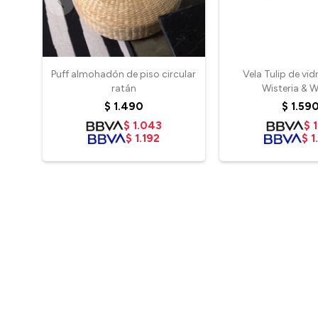
Puff almohadón de piso circular
Vela Tulip de vid
ratán
Wisteria & W
$
1.490
$
1.59
$
1.043
$
1
$
1.192
$
1