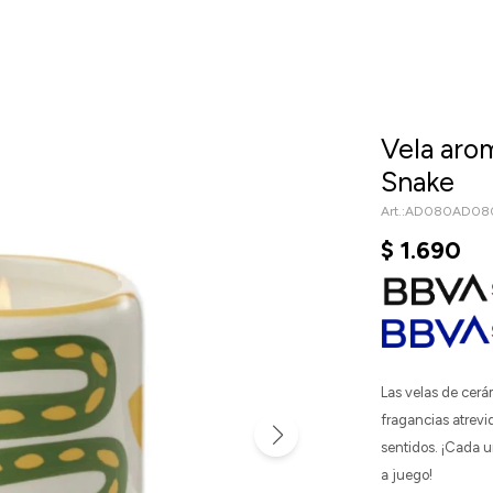
Vela aro
Snake
AD080AD08
$
1.690
Las velas de cerá
fragancias atrevi
sentidos. ¡Cada 
a juego!