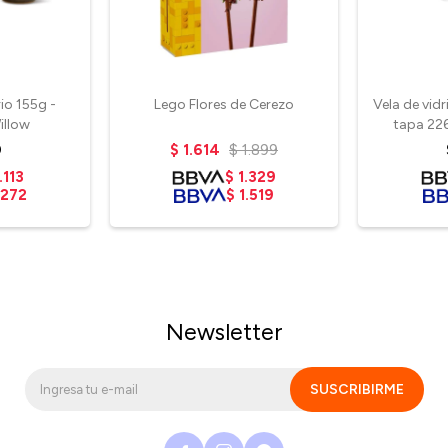
rio 155g -
Lego Flores de Cerezo
Vela de vid
illow
tapa 226
0
$
1.614
$
1.899
.113
$
1.329
.272
$
1.519
Newsletter
SUSCRIBIRME