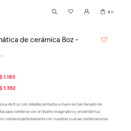
$
0
mática de cerámica 8oz -
01
$
1.183
$
1.352
mica de 8 oz con detalles pintados a mano se han llenado de
das para combinar con el diseño imaginativo y encender tus
uno combina perfectamente con nuestras nuevas combinaciones