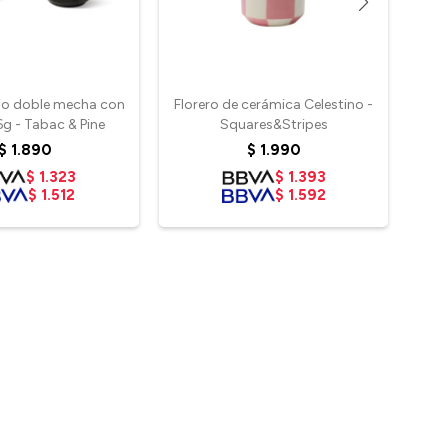
rio doble mecha con
Florero de cerámica Celestino -
g - Tabac & Pine
Squares&Stripes
$
1.890
$
1.990
$
1.323
$
1.393
$
1.512
$
1.592