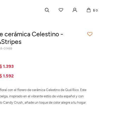
$
0
de cerámica Celestino -
Stripes
48-01469
$
1.393
$
1.592
floral con el florero de cerámica Celestino de Qué Rico. Este
belga, inspirado en el vibrante estilo de vida español y con
o Candy Crush, añade un toque de color alegre a tu hogar.