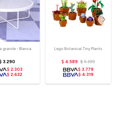
a grande - Blanca
Lego Botanical Tiny Plants
Z
$
3.290
$
4.589
$
5.399
$
2.303
$
3.779
$
2.632
$
4.319