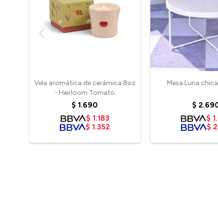
Vela aromática de cerámica 8oz
Mesa Luna chica
- Heirloom Tomato
$
1.690
$
2.69
$
1.183
$
1
$
1.352
$
2