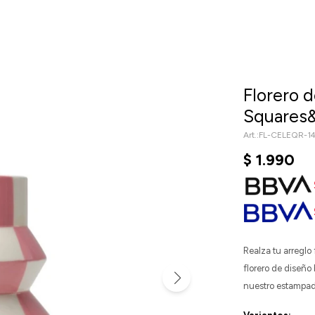
Florero 
Squares&
FL-CELEQR-1
$
1.990
Realza tu arreglo 
florero de diseño 
nuestro estampad