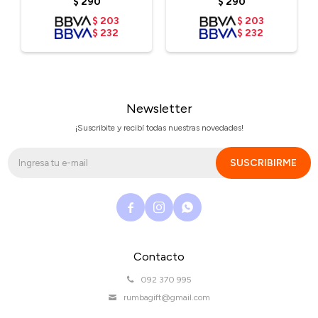
$
290
$
290
$
203
$
203
$
232
$
232
Newsletter
¡Suscribite y recibí todas nuestras novedades!
SUSCRIBIRME



Contacto
092 370 995
rumbagift@gmail.com