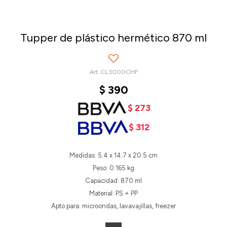
Tupper de plástico hermético 870 ml
CL3000CHF
$
390
$
273
$
312
Medidas: 5.4 x 14.7 x 20.5 cm
Peso: 0.165 kg
Capacidad: 870 ml
Material: PS + PP
Apto para: microondas, lavavajillas, freezer