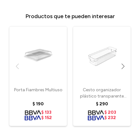
Productos que te pueden interesar
Porta Fiambres Multiuso
Cesto organizador
plástico transparente
30x10x7 cm
$
190
$
290
$
133
$
203
$
152
$
232