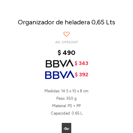
Organizador de heladera 0,65 Lts
OF550NT
$
490
$
343
$
392
Medidas: 14.5 x 10 x 8 cm
Peso: 350 g
Material: PS + PP
Capacidad: 0.65 L