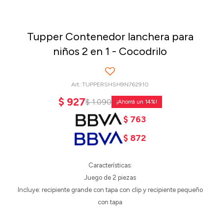
Tupper Contenedor lanchera para
niños 2 en 1 - Cocodrilo
TUPPERSHSH9N762910
$
927
$
1.090
14
$
763
$
872
Características:
Juego de 2 piezas
Incluye: recipiente grande con tapa con clip y recipiente pequeño
con tapa