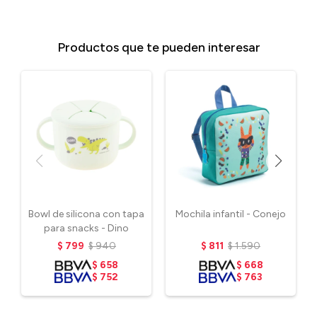
Productos que te pueden interesar
Bowl de silicona con tapa
Mochila infantil - Conejo
para snacks - Dino
$
799
$
940
$
811
$
1.590
$
658
$
668
$
752
$
763