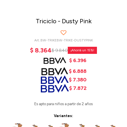
Triciclo - Dusty Pink
BW-TRIKEBW-TRIKE-DUSTYPINK
$
8.364
$
9.840
15
$
6.396
$
6.888
$
7.380
$
7.872
Es apto para niños a partir de 2 años
Variantes: