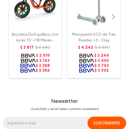
Bicicleta De Equilibro con
Monopatín ECO de Tres
luces 10´ +18 Meses -
Ruedas +3 - Clay
Naranja
$
3.817
$
4.490
$
4.242
$
4.990
$
2.919
$
3.244
$
3.143
$
3.493
$
3.368
$
3.743
$
3.592
$
3.992
Newsletter
¡Suscribite y recibí todas nuestras novedades!
SUSCRIBIRME