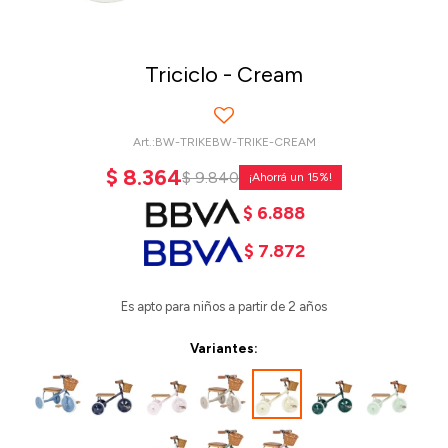
Triciclo - Cream
BW-TRIKEBW-TRIKE-CREAM
$
8.364
$
9.840
15
$
6.888
$
7.872
Es apto para niños a partir de 2 años
Variantes: