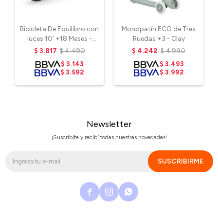
Bicicleta De Equilibro con
Monopatín ECO de Tres
luces 10´ +18 Meses -
Ruedas +3 - Clay
Naranja
$
3.817
$
4.490
$
4.242
$
4.990
$
3.143
$
3.493
$
3.592
$
3.992
Newsletter
¡Suscribite y recibí todas nuestras novedades!
SUSCRIBIRME


