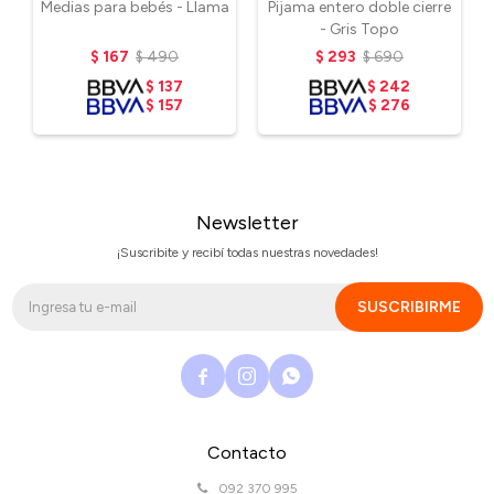
Medias para bebés - Llama
Pijama entero doble cierre
- Gris Topo
$
167
$
490
$
293
$
690
$
137
$
242
$
157
$
276
Newsletter
¡Suscribite y recibí todas nuestras novedades!
SUSCRIBIRME



Contacto
092 370 995