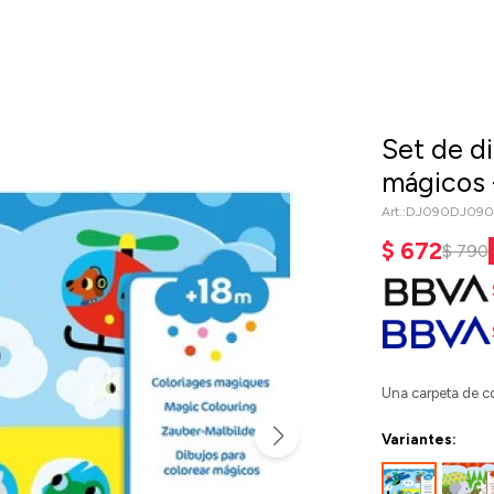
Set de di
mágicos 
DJ090DJ090
$
672
$
790
Una carpeta de co
Variantes: