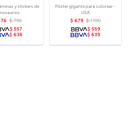
áminas y stickers de
Póster gigante para colorear -
Tarj
inosaurios
USA
676
$
795
$
679
$
1.190
$
557
$
559
$
636
$
639