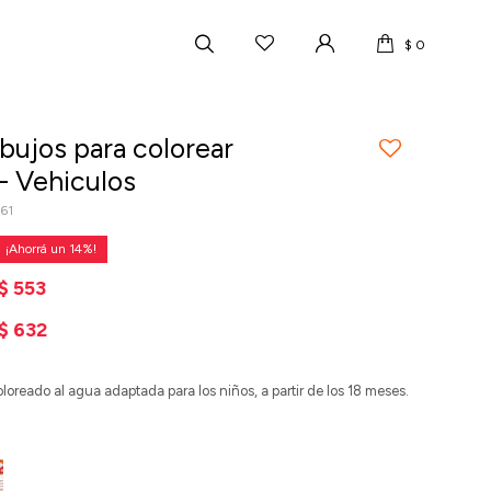
$
0
bujos para colorear
- Vehiculos
61
14
$
553
$
632
loreado al agua adaptada para los niños, a partir de los 18 meses.