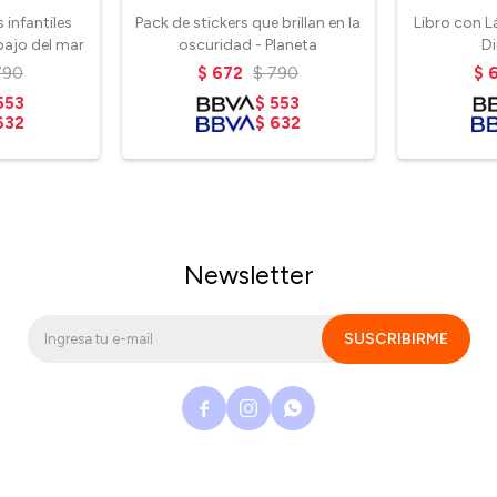
 infantiles
Pack de stickers que brillan en la
Libro con L
 bajo del mar
oscuridad - Planeta
D
790
$
672
$
790
$
553
$
553
632
$
632
Newsletter
SUSCRIBIRME


