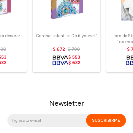
ra decorar
Coronas infantiles Do it yourself
Libro de S
Top mod
790
$
672
$
790
$
553
$
553
632
$
632
Newsletter
SUSCRIBIRME