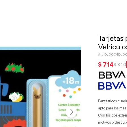
Tarjetas 
Vehiculo
DJ0004DJ0
$
714
$
840
Fantásticos cuad
apto para los má
Con los dos extrem
motivos o descubr