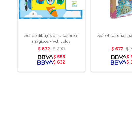
Set de dibujos para colorear
Set x4 coronas pa
mágicos - Vehiculos
$
672
$
790
$
672
$
$
553
$
$
632
$