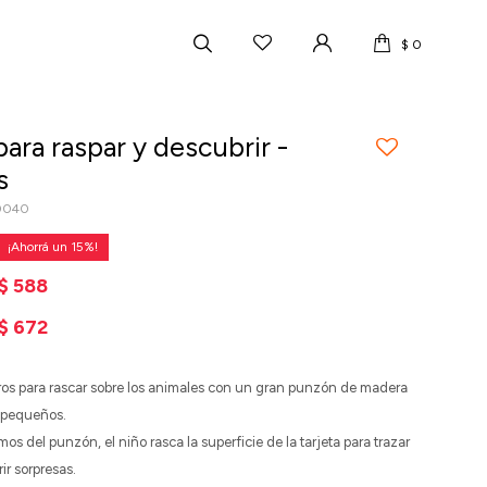
$
0
para raspar y descubrir -
s
0040
15
$
588
$
672
ros para rascar sobre los animales con un gran punzón de madera
s pequeños.
os del punzón, el niño rasca la superficie de la tarjeta para trazar
ir sorpresas.