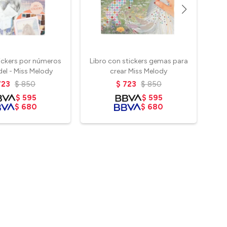
tickers por números
Libro con stickers gemas para
Muñ
el - Miss Melody
crear Miss Melody
723
$
850
$
723
$
850
$
595
$
595
$
680
$
680