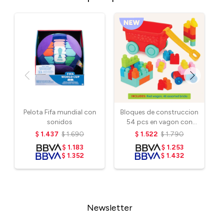
Pelota Fifa mundial con
Bloques de construccion
sonidos
54 pcs en vagon con
ruedas 18m+
$
1.437
$
1.690
$
1.522
$
1.790
$
1.183
$
1.253
$
1.352
$
1.432
Newsletter