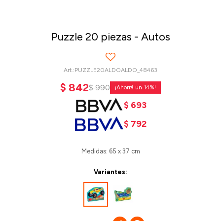
Puzzle 20 piezas - Autos
PUZZLE20ALDOALDO_48463
$
842
$
990
14
$
693
$
792
Medidas: 65 x 37 cm
Variantes: