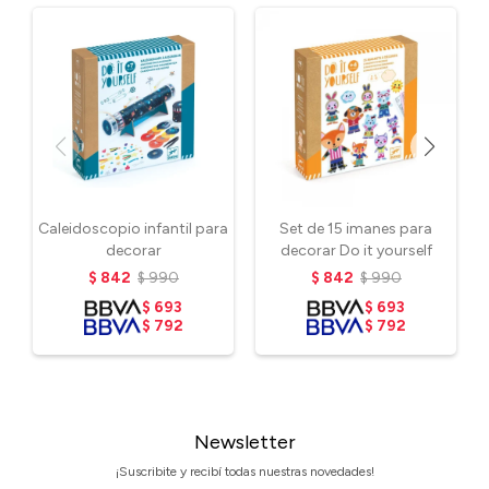
Caleidoscopio infantil para
Set de 15 imanes para
decorar
decorar Do it yourself
$
842
$
990
$
842
$
990
$
693
$
693
$
792
$
792
Newsletter
¡Suscribite y recibí todas nuestras novedades!