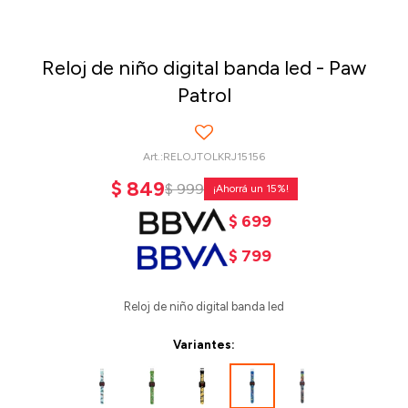
Reloj de niño digital banda led - Paw
Patrol
RELOJTOLKRJ15156
$
849
$
999
15
$
699
$
799
Reloj de niño digital banda led
Variantes: