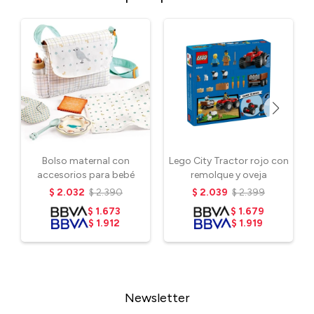
Bolso maternal con
Lego City Tractor rojo con
accesorios para bebé
remolque y oveja
$
2.032
$
2.390
$
2.039
$
2.399
$
1.673
$
1.679
$
1.912
$
1.919
Newsletter