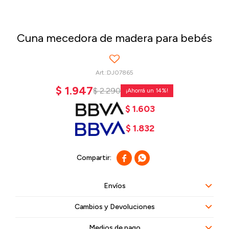
Cuna mecedora de madera para bebés
DJ07865
$
1.947
$
2.290
14
$
1.603
$
1.832


Envíos
Cambios y Devoluciones
Medios de pago