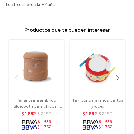
Edad recomendada: +2 años
Productos que te pueden interesar
Parlante inalámbrico
Tambor para niños palitos
Bluetooth para chicos -
y luces
Rosa
$
1.862
$
2.190
$
1.862
$
2.190
$
1.533
$
1.533
$
1.752
$
1.752