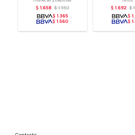
muñecas y bebotes
niños
$
1.658
$
1.950
$
1.692
$
$
1.365
$
1
$
1.560
$
1
Contacto