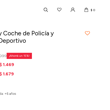
$
0
y Coche de Policía y
Deportivo
.099
15
$
1.469
$
1.679
a: +6 años