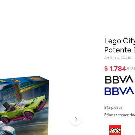
Lego Cit
Potente 
LEGO60415
$
1.784
$
2
213 piezas
Edad recomendad