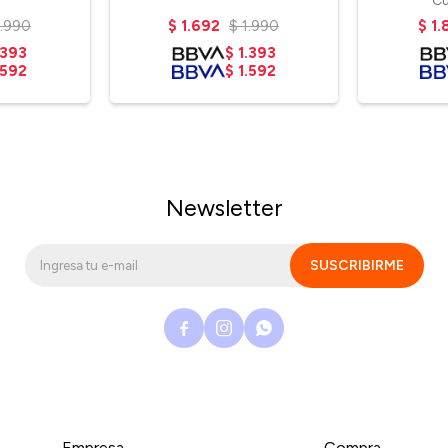
C
1.990
$
1.692
$
1.990
$
1.
.393
$
1.393
.592
$
1.592
Newsletter
SUSCRIBIRME



Empresa
Compra