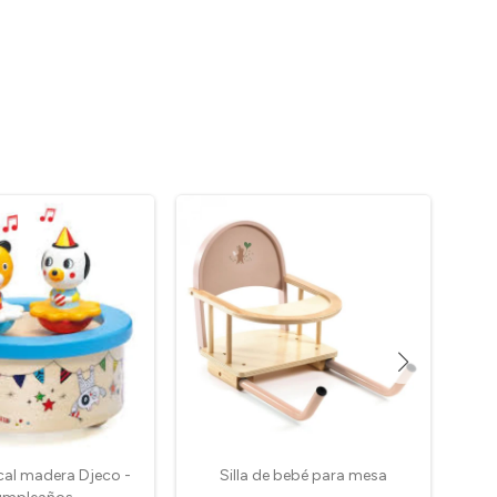
cal madera Djeco -
Silla de bebé para mesa
Ta