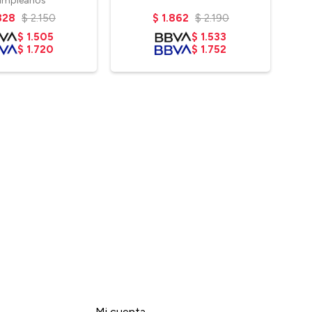
umpleaños
828
$
2.150
$
1.862
$
2.190
$
1.505
$
1.533
$
1.720
$
1.752
Mi cuenta