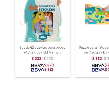
Set de 62 stickers para bebés
Puzzle para niños 
+18m - Ice Field Animals
de Madera - Din
$
332
$
390
$
332
$
$
273
$
$
312
$