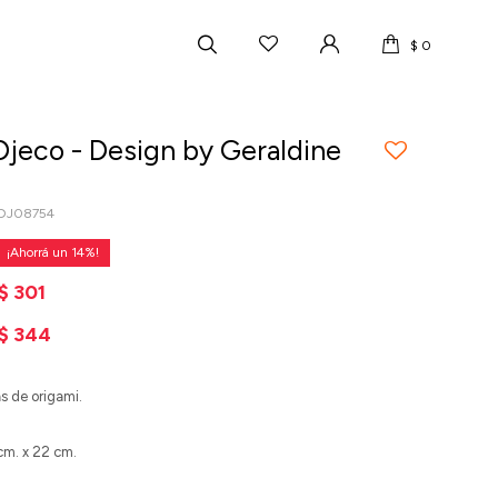
$
0
Djeco - Design by Geraldine
2DJ08754
14
$
301
$
344
s de origami.
cm. x 22 cm.