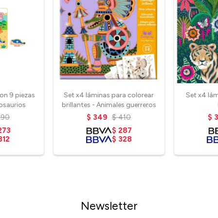
con 9 piezas
Set x4 láminas para colorear
Set x4 lám
osaurios
brillantes - Animales guerreros
390
$
349
$
410
$
273
$
287
312
$
328
Newsletter