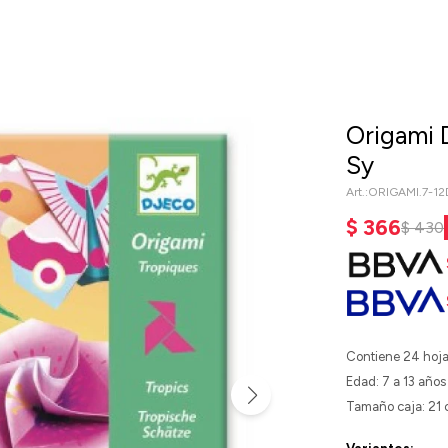
Origami 
Sy
ORIGAMI.7-1
$
366
$
430
Contiene 24 hoja
Edad: 7 a 13 años
Tamaño caja: 21 