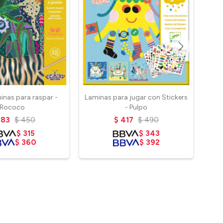
inas para raspar -
Laminas para jugar con Stickers
Rococo
- Pulpo
COL
383
$
450
$
417
$
490
$
315
$
343
$
360
$
392