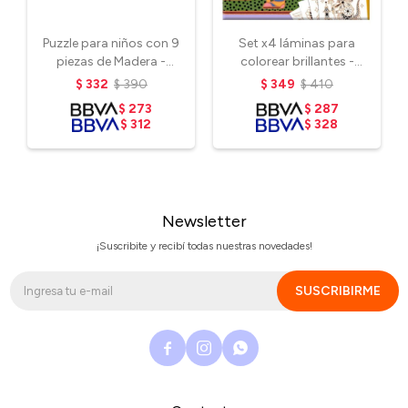
Puzzle para niños con 9
Set x4 láminas para
piezas de Madera -
colorear brillantes -
Dinosaurios
Animales guerreros
$
332
$
390
$
349
$
410
$
273
$
287
$
312
$
328
Newsletter
¡Suscribite y recibí todas nuestras novedades!
SUSCRIBIRME


