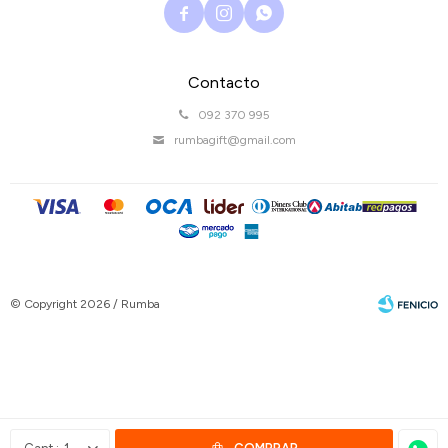



Contacto
092 370 995
rumbagift@gmail.com
© Copyright 2026 / Rumba
Fenicio