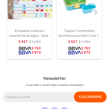
Etiquetas multiuso
Tupper Contenedor
resistentes al agua - Shark
lanchera para niños 2 en 1 -
& Friends
Cocodrilo
$
927
$
1.090
$
927
$
1.090
$
763
$
763
$
872
$
872
Newsletter
¡Suscribite y recibí todas nuestras novedades!
SUSCRIBIRME