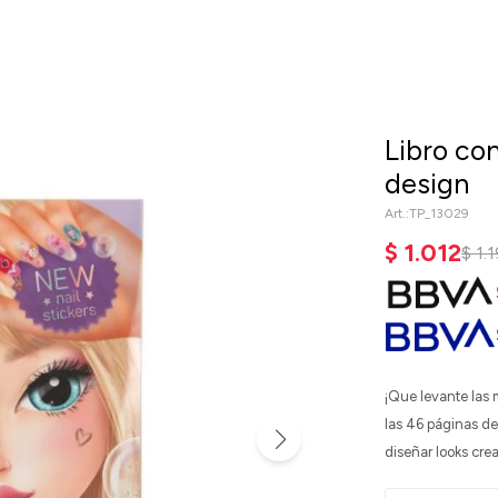
Libro co
design
TP_13029
$
1.012
$
1.
¡Que levante las 
las 46 páginas d
diseñar looks cre