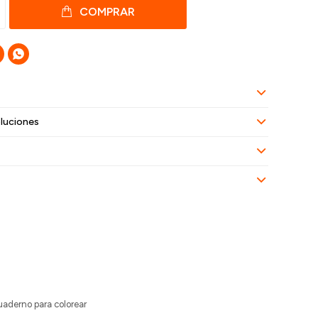
COMPRAR

luciones
cuaderno para colorear