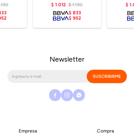
1.190
$
1.012
$
1.190
$
1
833
$
833
952
$
952
Newsletter
SUSCRIBIRME



Empresa
Compra