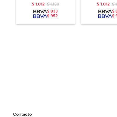
$
1.012
$
1.190
$
1.012
$
$
833
$
$
952
$
Contacto