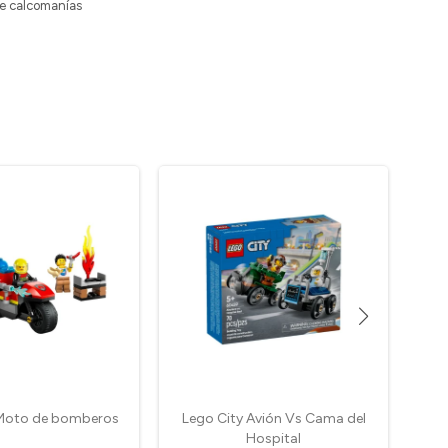
de calcomanías
 Moto de bomberos
Lego City Avión Vs Cama del
Hospital
r