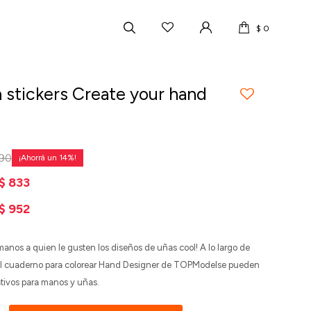
$
0
n stickers Create your hand
190
14
$
833
$
952
manos a quien le gusten los diseños de uñas cool! A lo largo de
el cuaderno para colorear Hand Designer de TOPModelse pueden
ativos para manos y uñas.