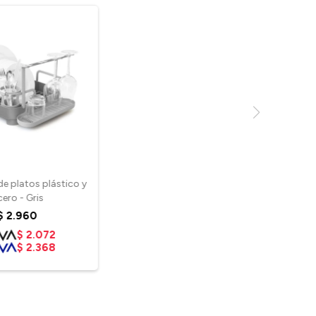
de platos plástico y
cero - Gris
$
2.960
$
2.072
$
2.368