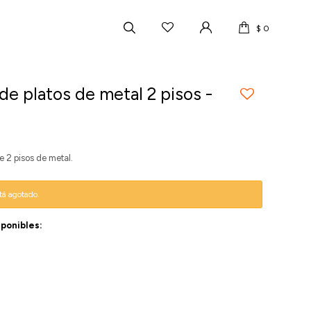
$
0
de platos de metal 2 pisos -
e 2 pisos de metal.
stá agotado.
sponibles: