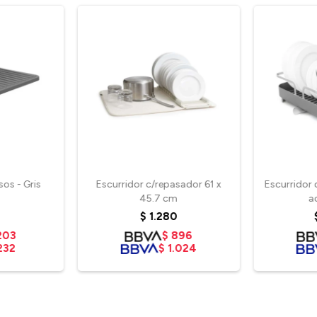
sos - Gris
Escurridor c/repasador 61 x
Escurridor 
45.7 cm
a
$
1.280
203
$
896
232
$
1.024