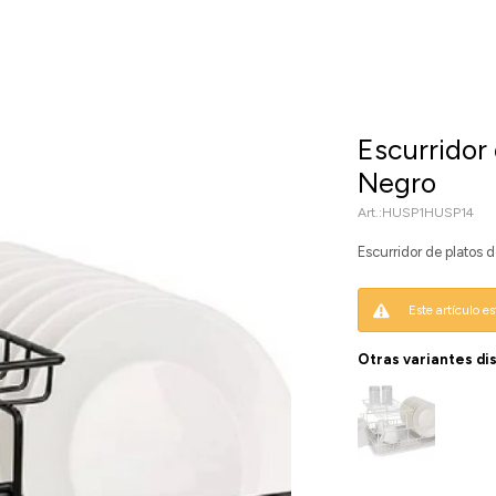
Escurridor 
Negro
HUSP1HUSP14
Escurridor de platos d
Este artículo e
Otras variantes di