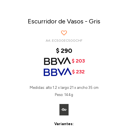
Escurridor de Vasos - Gris
EC500EC500CHF
$
290
$
203
$
232
Medidas: alto 1.2 x largo 21 x ancho 35 cm
Peso: 144g
Variantes: