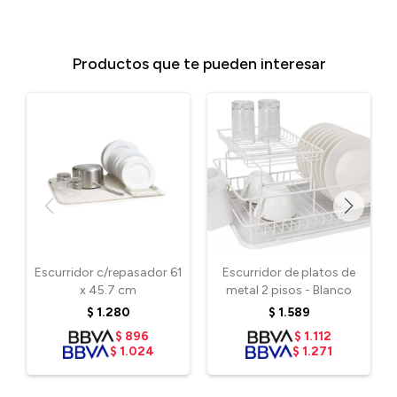
Productos que te pueden interesar
Escurridor c/repasador 61
Escurridor de platos de
x 45.7 cm
metal 2 pisos - Blanco
$
1.280
$
1.589
$
896
$
1.112
$
1.024
$
1.271