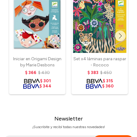
Iniciar en Origami Design
Set x4 láminas para raspar
by Marie Desbons
- Rococo
$
366
$
430
$
383
$
450
$
301
$
315
$
344
$
360
Newsletter
¡Suscribite y recibí todas nuestras novedades!