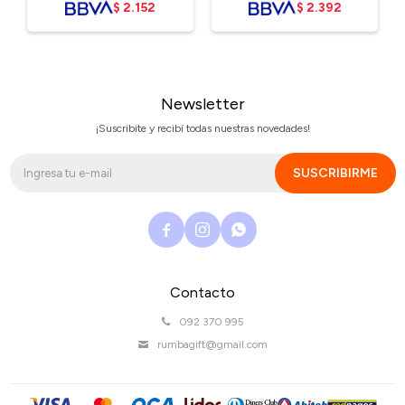
$
2.152
$
2.392
Newsletter
¡Suscribite y recibí todas nuestras novedades!
SUSCRIBIRME



Contacto
092 370 995
rumbagift@gmail.com