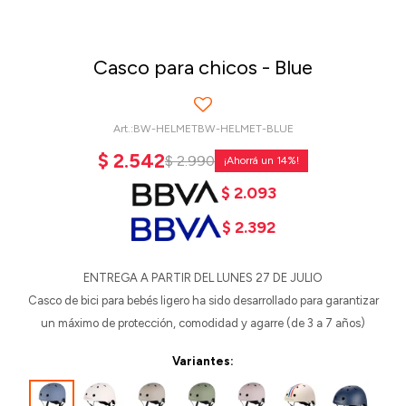
Casco para chicos - Blue
BW-HELMETBW-HELMET-BLUE
$
2.542
$
2.990
14
$
2.093
$
2.392
ENTREGA A PARTIR DEL LUNES 27 DE JULIO
Casco de bici para bebés ligero ha sido desarrollado para garantizar
un máximo de protección, comodidad y agarre (de 3 a 7 años)
Variantes: