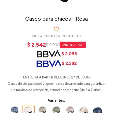
Casco para chicos - Rosa
BW-HELMETBW-HELMET-PINK
$
2.542
$
2.990
14
$
2.093
$
2.392
ENTREGA A PARTIR DEL LUNES 27 DE JULIO
Casco de bici para bebés ligero ha sido desarrollado para garantizar
un máximo de protección, comodidad y agarre (de 3 a 7 años)
Variantes: