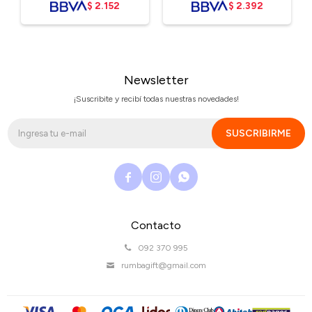
$
2.152
$
2.392
Newsletter
¡Suscribite y recibí todas nuestras novedades!
SUSCRIBIRME



Contacto
092 370 995
rumbagift@gmail.com