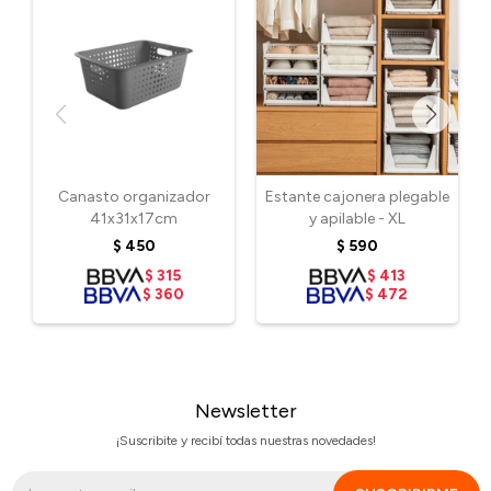
Canasto organizador
Estante cajonera plegable
41x31x17cm
y apilable - XL
$
450
$
590
$
315
$
413
$
360
$
472
Newsletter
¡Suscribite y recibí todas nuestras novedades!