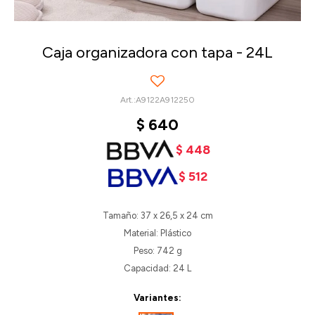
Caja organizadora con tapa - 24L
A9122A912250
$
640
$
448
$
512
Tamaño: 37 x 26,5 x 24 cm
Material: Plástico
Peso: 742 g
Capacidad: 24 L
Variantes: