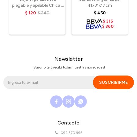
plegable y apilable Chica -
41x31x17cm
Baby Pink
$
120
$
240
$
450
$
315
$
360
Newsletter
¡Suscribite y recibí todas nuestras novedades!
SUSCRIBIRME



Contacto
092 370 995