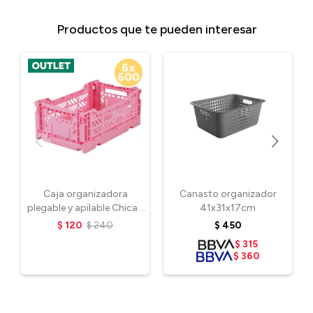
Productos que te pueden interesar
Caja organizadora
Canasto organizador
plegable y apilable Chica -
41x31x17cm
Baby Pink
$
120
$
240
$
450
$
315
$
360