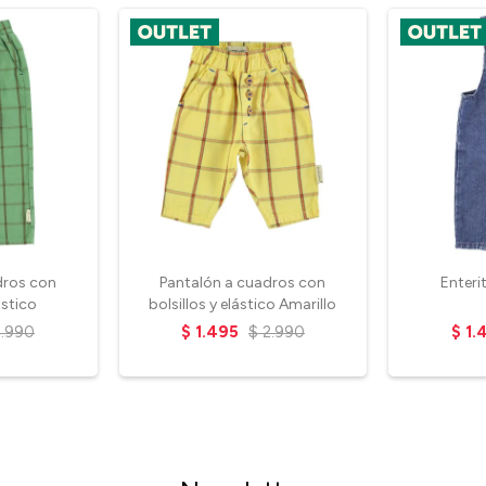
dros con
Pantalón a cuadros con
Enteri
ástico
bolsillos y elástico Amarillo
2.990
$
1.495
$
2.990
$
1.