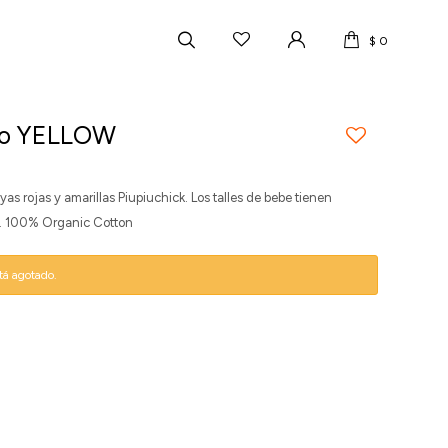
$
0
ilo YELLOW
as rojas y amarillas Piupiuchick. Los talles de bebe tienen
o. 100% Organic Cotton
stá agotado.