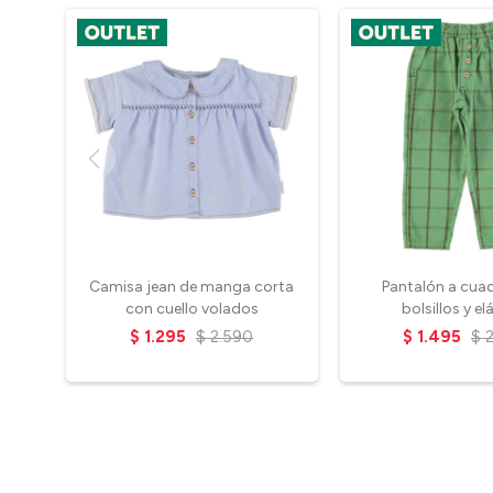
Camisa jean de manga corta
Pantalón a cua
con cuello volados
bolsillos y el
$
1.295
$
2.590
$
1.495
$