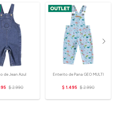
to de Jean Azul
Enterito de Pana GEO MULTI
495
$
2.990
$
1.495
$
2.990